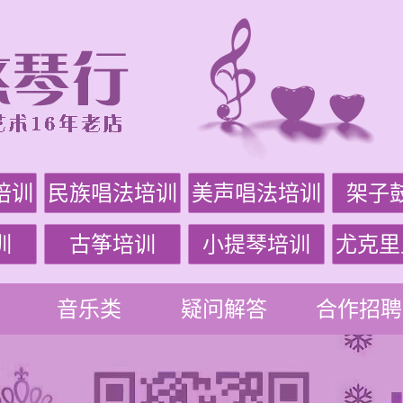
培训
民族唱法培训
美声唱法培训
架子
训
古筝培训
小提琴培训
尤克里
音乐类
疑问解答
合作招聘