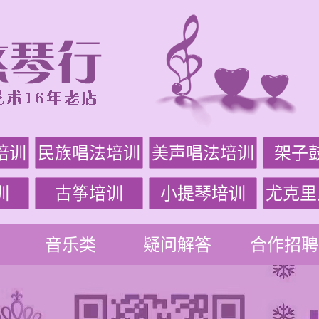
培训
民族唱法培训
美声唱法培训
架子
训
古筝培训
小提琴培训
尤克里
音乐类
疑问解答
合作招聘