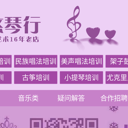
培训
民族唱法培训
美声唱法培训
架子
训
古筝培训
小提琴培训
尤克里
音乐类
疑问解答
合作招聘