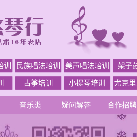
培训
民族唱法培训
美声唱法培训
架子
训
古筝培训
小提琴培训
尤克里
音乐类
疑问解答
合作招聘