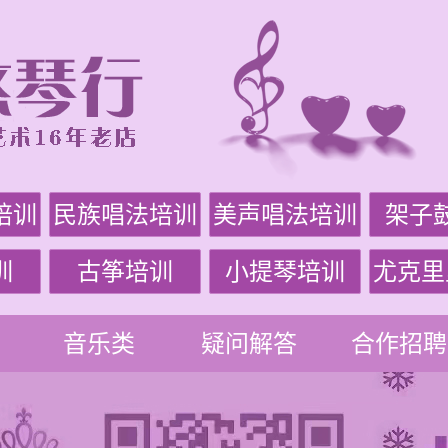
培训
民族唱法培训
美声唱法培训
架子
训
古筝培训
小提琴培训
尤克里
音乐类
疑问解答
合作招聘