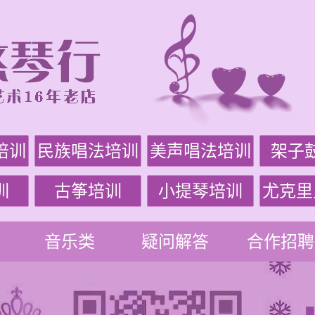
培训
民族唱法培训
美声唱法培训
架子
训
古筝培训
小提琴培训
尤克里
音乐类
疑问解答
合作招聘