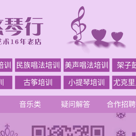
培训
民族唱法培训
美声唱法培训
架子
训
古筝培训
小提琴培训
尤克里
音乐类
疑问解答
合作招聘