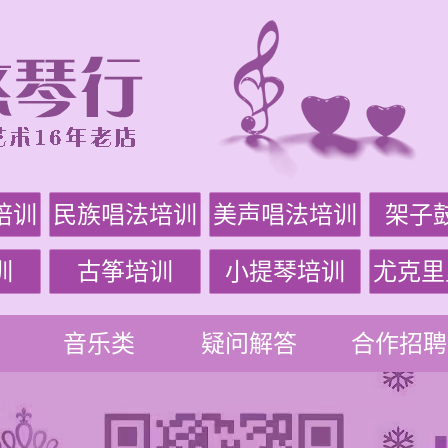
培训
民族唱法培训
美声唱法培训
架子
训
古筝培训
小提琴培训
尤克里
音乐类
疑问解答
合作招聘