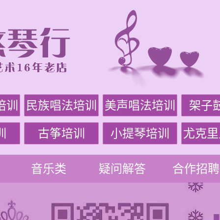
培训
民族唱法培训
美声唱法培训
架子
训
古筝培训
小提琴培训
尤克里
音乐类
疑问解答
合作招聘