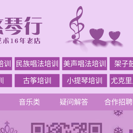
培训
民族唱法培训
美声唱法培训
架子
训
古筝培训
小提琴培训
尤克里
音乐类
疑问解答
合作招聘