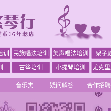
培训
民族唱法培训
美声唱法培训
架子
训
古筝培训
小提琴培训
尤克里
音乐类
疑问解答
合作招聘